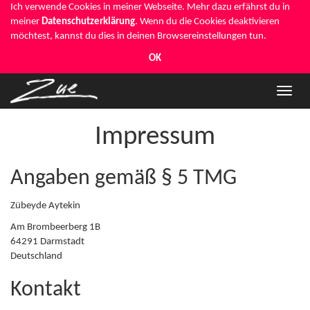
Ich verwende Cookies in meiner Webseite. Mehr dazu erfährst du in
meiner
Datenschutzerklärung
. Wenn du die Cookies deaktivieren
möchtest, kannst du dies in deinen Browsereinstellungen tun.
OK
Navig
umsch
Impressum
Angaben gemäß § 5 TMG
Zübeyde Aytekin
Am Brombeerberg 1B
64291
Darmstadt
Deutschland
Kontakt