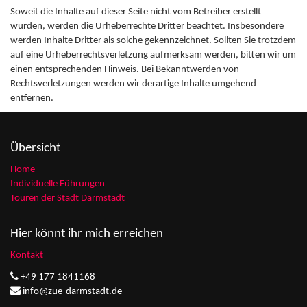
Soweit die Inhalte auf dieser Seite nicht vom Betreiber erstellt
wurden, werden die Urheberrechte Dritter beachtet. Insbesondere
werden Inhalte Dritter als solche gekennzeichnet. Sollten Sie trotzdem
auf eine Urheberrechtsverletzung aufmerksam werden, bitten wir um
einen entsprechenden Hinweis. Bei Bekanntwerden von
Rechtsverletzungen werden wir derartige Inhalte umgehend
entfernen.
Übersicht
Home
Individuelle Führungen
Touren der Stadt Darmstadt
Hier könnt ihr mich erreichen
Kontakt
+49 177 1841168
info@zue-darmstadt.de